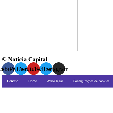
© Noticia Capital
cebook
Twitter
Youtube
Twitter
Instagram
Contato
Home
Aviso legal
Configurações de cookies