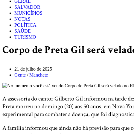
GERAL
SALVADOR
MUNICÍPIOS
NOTAS
POLÍTICA
SAÚDE
TURISMO
Corpo de Preta Gil será velad
Post
21 de julho de 2025
published:
Post
Gente
/
Manchete
category:
A assessoria do cantor Gilberto Gil informou na tarde des
Preta morreu no domingo (20) aos 50 anos, em Nova York,
experimental para combater a doença, que foi diagnostic
A família informou que ainda não há previsão para que o c