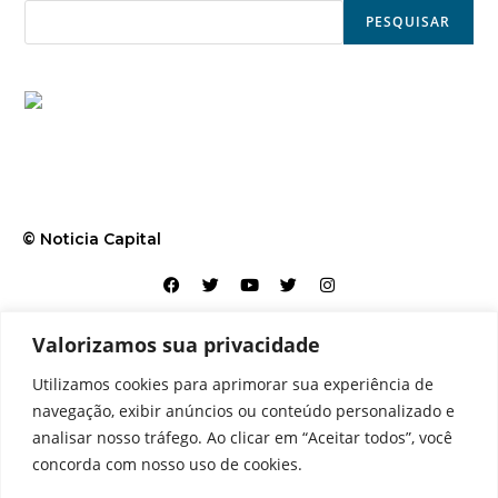
PESQUISAR
© Noticia Capital
Valorizamos sua privacidade
Contato
Home
Aviso legal
Configurações de cookies
Utilizamos cookies para aprimorar sua experiência de
Equipe
Perfil
Política de cookies
Serviços
navegação, exibir anúncios ou conteúdo personalizado e
analisar nosso tráfego. Ao clicar em “Aceitar todos”, você
concorda com nosso uso de cookies.