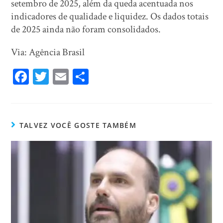
setembro de 2025, além da queda acentuada nos
indicadores de qualidade e liquidez. Os dados totais
de 2025 ainda não foram consolidados.
Via: Agência Brasil
Fa
T
E
Sh
ce
wi
m
ar
bo
tt
ail
e
ok
er
TALVEZ VOCÊ GOSTE TAMBÉM