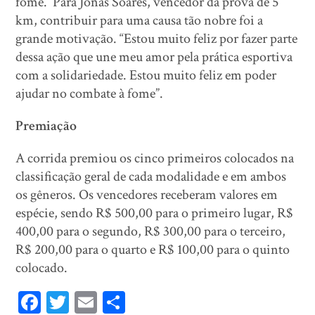
fome. Para Jonas Soares, vencedor da prova de 5
km, contribuir para uma causa tão nobre foi a
grande motivação. “Estou muito feliz por fazer parte
dessa ação que une meu amor pela prática esportiva
com a solidariedade. Estou muito feliz em poder
ajudar no combate à fome”.
Premiação
A corrida premiou os cinco primeiros colocados na
classificação geral de cada modalidade e em ambos
os gêneros. Os vencedores receberam valores em
espécie, sendo R$ 500,00 para o primeiro lugar, R$
400,00 para o segundo, R$ 300,00 para o terceiro,
R$ 200,00 para o quarto e R$ 100,00 para o quinto
colocado.
Fa
T
E
Sh