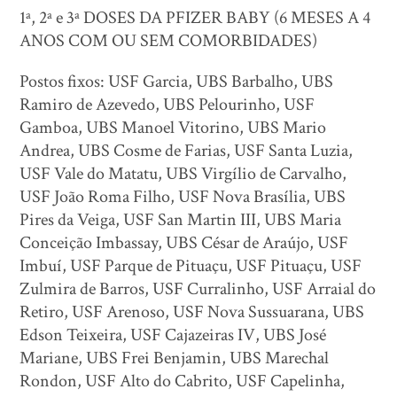
1ª, 2ª e 3ª DOSES DA PFIZER BABY (6 MESES A 4
ANOS COM OU SEM COMORBIDADES)
Postos fixos: USF Garcia, UBS Barbalho, UBS
Ramiro de Azevedo, UBS Pelourinho, USF
Gamboa, UBS Manoel Vitorino, UBS Mario
Andrea, UBS Cosme de Farias, USF Santa Luzia,
USF Vale do Matatu, UBS Virgílio de Carvalho,
USF João Roma Filho, USF Nova Brasília, UBS
Pires da Veiga, USF San Martin III, UBS Maria
Conceição Imbassay, UBS César de Araújo, USF
Imbuí, USF Parque de Pituaçu, USF Pituaçu, USF
Zulmira de Barros, USF Curralinho, USF Arraial do
Retiro, USF Arenoso, USF Nova Sussuarana, UBS
Edson Teixeira, USF Cajazeiras IV, UBS José
Mariane, UBS Frei Benjamin, UBS Marechal
Rondon, USF Alto do Cabrito, USF Capelinha,