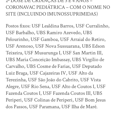
2ª DOSE DE CRIANÇAS DE 3 E 4 ANOS –
CORONAVAC PEDIÁTRICA – COM O NOME NO
SITE (INCLUINDO IMUNOSSUPRIMIDAS)
Postos fixos: USF Lealdina Barros, USF Curralinho,
USF Barbalho, UBS Ramiro Azevedo, UBS
Pelourinho, USF Gamboa, USF Arraial do Retiro,
USF Arenoso, USF Nova Sussuarana, UBS Edson
Teixeira, USF Musurunga I, USF San Martin III,
UBS Maria Conceição Imbassay, UBS Virgílio de
Carvalho, UBS Cosme de Farias, USF Deputado
Luiz Braga, USF Cajazeiras IV, USF Alto da
Terezinha, USF São João do Cabrito, USF Vista
Alegre, USF Rio Sena, USF Alto de Coutos I, USF
Fazenda Coutos I, USF Fazenda Coutos III, UBS
Periperi, USF Colinas de Periperi, USF Bom Jesus
dos Passos, USF Paramana, USF Ilha de Maré.