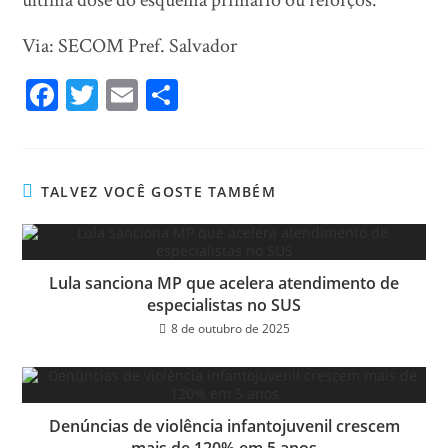
última dose do esquema primário ou reforços.
Via: SECOM Pref. Salvador
Fa
T
E
Sh
ce
wi
m
ar
bo
tt
ail
e
ok
er
TALVEZ VOCÊ GOSTE TAMBÉM
Lula sanciona MP que acelera atendimento de
especialistas no SUS
8 de outubro de 2025
Denúncias de violência infantojuvenil crescem