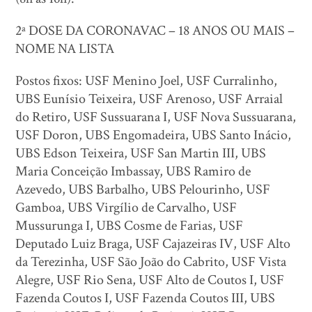
2ª DOSE DA CORONAVAC – 18 ANOS OU MAIS –
NOME NA LISTA
Postos fixos: USF Menino Joel, USF Curralinho,
UBS Eunísio Teixeira, USF Arenoso, USF Arraial
do Retiro, USF Sussuarana I, USF Nova Sussuarana,
USF Doron, UBS Engomadeira, UBS Santo Inácio,
UBS Edson Teixeira, USF San Martin III, UBS
Maria Conceição Imbassay, UBS Ramiro de
Azevedo, UBS Barbalho, UBS Pelourinho, USF
Gamboa, UBS Virgílio de Carvalho, USF
Mussurunga I, UBS Cosme de Farias, USF
Deputado Luiz Braga, USF Cajazeiras IV, USF Alto
da Terezinha, USF São João do Cabrito, USF Vista
Alegre, USF Rio Sena, USF Alto de Coutos I, USF
Fazenda Coutos I, USF Fazenda Coutos III, UBS