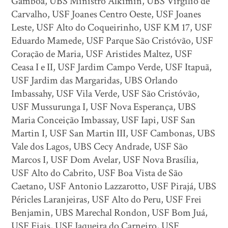
Gamboa, UBS Ministro Alkimin, UBS Virgílio de
Carvalho, USF Joanes Centro Oeste, USF Joanes
Leste, USF Alto do Coqueirinho, USF KM 17, USF
Eduardo Mamede, USF Parque São Cristóvão, USF
Coração de Maria, USF Aristides Maltez, USF
Ceasa I e II, USF Jardim Campo Verde, USF Itapuã,
USF Jardim das Margaridas, UBS Orlando
Imbassahy, USF Vila Verde, USF São Cristóvão,
USF Mussurunga I, USF Nova Esperança, UBS
Maria Conceição Imbassay, USF Iapi, USF San
Martin I, USF San Martin III, USF Cambonas, UBS
Vale dos Lagos, UBS Cecy Andrade, USF São
Marcos I, USF Dom Avelar, USF Nova Brasília,
USF Alto do Cabrito, USF Boa Vista de São
Caetano, USF Antonio Lazzarotto, USF Pirajá, UBS
Péricles Laranjeiras, USF Alto do Peru, USF Frei
Benjamin, UBS Marechal Rondon, USF Bom Juá,
USF Fiais, USF Jaqueira do Carneiro, USF