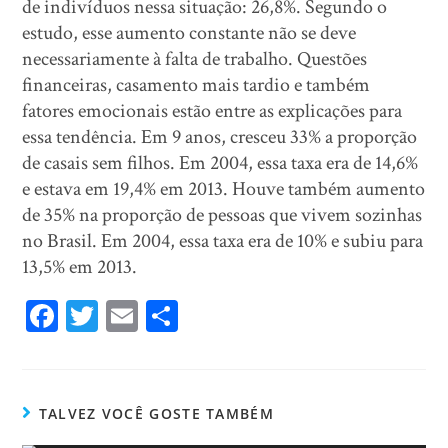
de indivíduos nessa situação: 26,8%. Segundo o
estudo, esse aumento constante não se deve
necessariamente à falta de trabalho. Questões
financeiras, casamento mais tardio e também
fatores emocionais estão entre as explicações para
essa tendência. Em 9 anos, cresceu 33% a proporção
de casais sem filhos. Em 2004, essa taxa era de 14,6%
e estava em 19,4% em 2013. Houve também aumento
de 35% na proporção de pessoas que vivem sozinhas
no Brasil. Em 2004, essa taxa era de 10% e subiu para
13,5% em 2013.
Fa
T
E
Sh
ce
wi
m
ar
bo
tt
ail
e
ok
er
TALVEZ VOCÊ GOSTE TAMBÉM