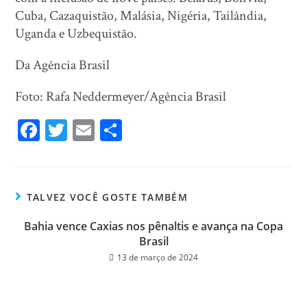
Cuba, Cazaquistão, Malásia, Nigéria, Tailândia,
Uganda e Uzbequistão.
Da Agência Brasil
Foto: Rafa Neddermeyer/Agência Brasil
Fa
T
E
Sh
ce
wi
m
ar
bo
tt
ail
e
ok
er
TALVEZ VOCÊ GOSTE TAMBÉM
Bahia vence Caxias nos pênaltis e avança na Copa
Brasil
13 de março de 2024