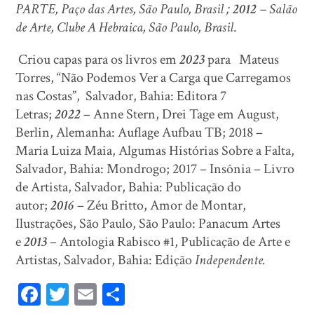
PARTE, Paço das Artes, São Paulo, Brasil ;
2012
– Salão
de Arte, Clube A Hebraica, São Paulo, Brasil
.
Criou capas para os livros em
2023
para Mateus
Torres, “Não Podemos Ver a Carga que Carregamos
nas Costas”, Salvador, Bahia: Editora 7
Letras;
2022
– Anne Stern, Drei Tage em August,
Berlin, Alemanha: Auflage Aufbau TB; 2018 –
Maria Luiza Maia, Algumas Histórias Sobre a Falta,
Salvador, Bahia: Mondrogo; 2017 – Insônia – Livro
de Artista, Salvador, Bahia: Publicação do
autor;
2016
– Zéu Britto, Amor de Montar,
Ilustrações, São Paulo, São Paulo: Panacum Artes
e
2013
– Antologia Rabisco #1, Publicação de Arte e
Artistas, Salvador, Bahia: Edição
Independente
.
Fa
T
E
Sh