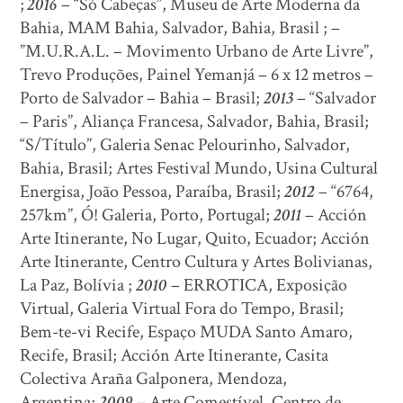
;
2016
– “Só Cabeças”, Museu de Arte Moderna da
Bahia, MAM Bahia, Salvador, Bahia, Brasil ; –
”M.U.R.A.L. – Movimento Urbano de Arte Livre”,
Trevo Produções, Painel Yemanjá – 6 x 12 metros –
Porto de Salvador – Bahia – Brasil;
2013
– “Salvador
– Paris”, Aliança Francesa, Salvador, Bahia, Brasil;
“S/Título”, Galeria Senac Pelourinho, Salvador,
Bahia, Brasil; Artes Festival Mundo, Usina Cultural
Energisa, João Pessoa, Paraíba, Brasil;
2012
– “6764,
257km”, Ó! Galeria, Porto, Portugal;
2011
– Acción
Arte Itinerante, No Lugar, Quito, Ecuador; Acción
Arte Itinerante, Centro Cultura y Artes Bolivianas,
La Paz, Bolívia ;
2010
– ERROTICA, Exposição
Virtual, Galeria Virtual Fora do Tempo, Brasil;
Bem-te-vi Recife, Espaço MUDA Santo Amaro,
Recife, Brasil; Acción Arte Itinerante, Casita
Colectiva Araña Galponera, Mendoza,
Argentina;
2009
– Arte Comestível, Centro de