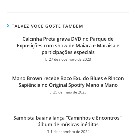
ce
wi
m
ar
bo
tt
ail
e
ok
er
TALVEZ VOCÊ GOSTE TAMBÉM
Calcinha Preta grava DVD no Parque de
Exposições com show de Maiara e Maraisa e
participações especiais
27 de novembro de 2023
Mano Brown recebe Baco Exu do Blues e Rincon
Sapiência no Original Spotify Mano a Mano
25 de maio de 2023
Sambista baiana lança “Caminhos e Encontros”,
álbum de músicas inéditas
1 de setembro de 2024