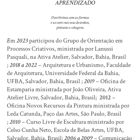
APRENDIZADO
Davi brinca com as formas
e as cores nos seus desenhos,
pinturas e colagens.
E
m
2023
participou do Grupo de Orientação em
Processos Criativos, ministrada por Lanussi
Pasquali, na Ativa Atelier, Salvador, Bahia, Brasil
;
2018 a
2022
– Arquitetura e Urbanismo, Faculdade
de Arquitetura, Universidade Federal da Bahia,
UFBA, Salvador, Bahia, Brasil ;
2019
– Oficina de
Estamparia ministrada por João Oliveira, Ativa
Atelier Livre, Salvador, Bahia, Brasil;
2012
–
Oficina Novos Recursos da Pintura ministrada por
Leda Catunda, Paço das Artes, São Paulo, Brasil
;
2010
– Curso Livre de Escultura ministrado por
Celso Cunha Neto, Escola de Belas Artes, UFBA,
Salvador, Bahia, Brasil;
2006 a 2009
– Comunicação