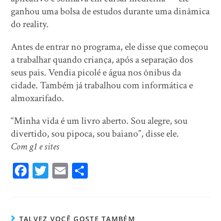
ganhou uma bolsa de estudos durante uma dinâmica
do reality.
Antes de entrar no programa, ele disse que começou
a trabalhar quando criança, após a separação dos
seus pais. Vendia picolé e água nos ônibus da
cidade. Também já trabalhou com informática e
almoxarifado.
“Minha vida é um livro aberto. Sou alegre, sou
divertido, sou pipoca, sou baiano”, disse ele.
Com g1 e sites
Fa
T
E
Sh
ce
wi
m
ar
bo
tt
ail
e
ok
er
TALVEZ VOCÊ GOSTE TAMBÉM