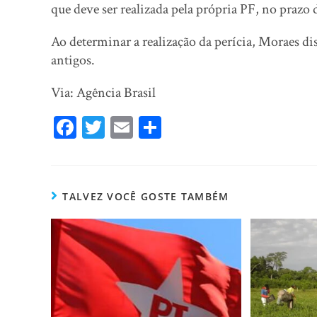
que deve ser realizada pela própria PF, no prazo d
Ao determinar a realização da perícia, Moraes di
antigos.
Via: Agência Brasil
Fa
T
E
Sh
ce
wi
m
ar
bo
tt
ail
e
ok
er
TALVEZ VOCÊ GOSTE TAMBÉM