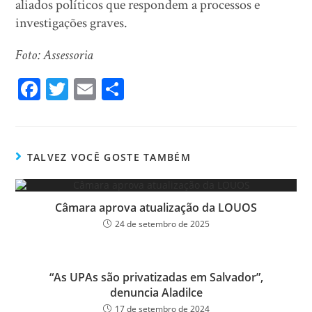
aliados políticos que respondem a processos e
investigações graves.
Foto: Assessoria
Fa
T
E
Sh
ce
wi
m
ar
bo
tt
ail
e
ok
er
TALVEZ VOCÊ GOSTE TAMBÉM
Câmara aprova atualização da LOUOS
24 de setembro de 2025
“As UPAs são privatizadas em Salvador”,
denuncia Aladilce
17 de setembro de 2024