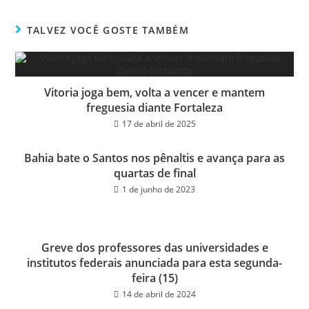
bo
tt
ail
e
ok
er
TALVEZ VOCÊ GOSTE TAMBÉM
Vitoria joga bem, volta a vencer e mantem
freguesia diante Fortaleza
17 de abril de 2025
Bahia bate o Santos nos pênaltis e avança para as
quartas de final
1 de junho de 2023
Greve dos professores das universidades e
institutos federais anunciada para esta segunda-
feira (15)
14 de abril de 2024