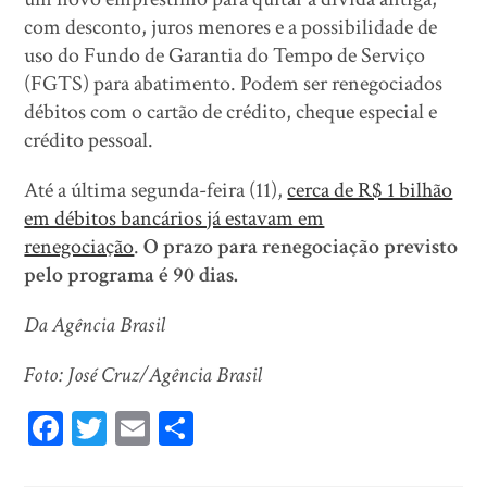
com desconto, juros menores e a possibilidade de
uso do Fundo de Garantia do Tempo de Serviço
(FGTS) para abatimento. Podem ser renegociados
débitos com o cartão de crédito, cheque especial e
crédito pessoal.
Até a última segunda-feira (11),
cerca de R$ 1 bilhão
em débitos bancários já estavam em
renegociação
.
O prazo para renegociação previsto
pelo programa é 90 dias.
Da Agência Brasil
Foto: José Cruz/Agência Brasil
Fa
T
E
Sh
ce
wi
m
ar