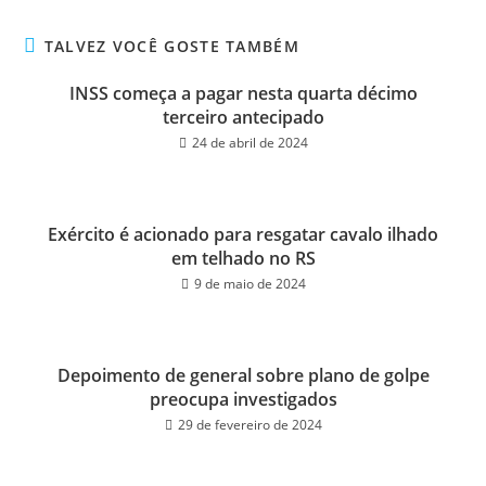
bo
tt
ail
e
ok
er
TALVEZ VOCÊ GOSTE TAMBÉM
INSS começa a pagar nesta quarta décimo
terceiro antecipado
24 de abril de 2024
Exército é acionado para resgatar cavalo ilhado
em telhado no RS
9 de maio de 2024
Depoimento de general sobre plano de golpe
preocupa investigados
29 de fevereiro de 2024