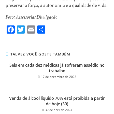
preservar a força, a autonomia e a qualidade de vida.
Foto: Assessoria/Divulgação
Fa
T
E
Sh
ce
wi
m
ar
bo
tt
ail
e
ok
er
TALVEZ VOCÊ GOSTE TAMBÉM
Seis em cada dez médicas já sofreram assédio no
trabalho
17 de dezembro de 2023
Venda de álcool líquido 70% está proibida a partir
de hoje (30)
30 de abril de 2024