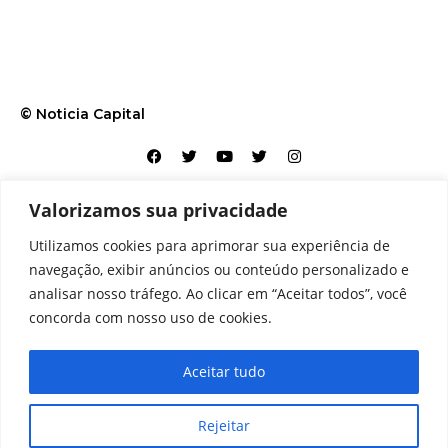
© Noticia Capital
Valorizamos sua privacidade
Contato
Home
Aviso legal
Configurações de cookies
Utilizamos cookies para aprimorar sua experiência de
Equipe
Perfil
Política de cookies
Serviços
navegação, exibir anúncios ou conteúdo personalizado e
analisar nosso tráfego. Ao clicar em “Aceitar todos”, você
concorda com nosso uso de cookies.
Aceitar tudo
Rejeitar