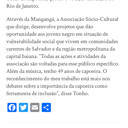
Rio de Janeiro.
Através da Mangangá, a Associação Sócio-Cultural
que dirige, desenvolve projetos que dão
oportunidade aos jovens negro em situação de
vulnerabilidade social que vivem em comunidades
carentes de Salvador e da região metropolitana da
capital baiana. “Todas as ações e atividades da
associação são voltadas para esse público específico.
Além da música, tenho 49 anos de capoeira. O
reconhecimento do meu trabalho está mais nos
debates sobre a importância da capoeira como
ferramenta de inclusão”, disse Tonho.
Fa
T
E
Sh
ce
wi
m
ar
bo
tt
ail
e