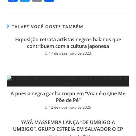
ce
wi
m
ar
bo
tt
ail
e
ok
er
TALVEZ VOCÊ GOSTE TAMBÉM
Exposição retrata artistas negros baianos que
contribuem com a cultura japonesa
17 de dezembro de 2023
A poesia negra ganha corpo em “Voar é o Que Me
Põe de Pé”
12 de novembro de 2025
YAYÁ MASSEMBA LANÇA “DE UMBIGO A
UMBIGO”. GRUPO ESTREIA EM SALVADOR O EP