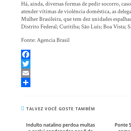
Há, ainda, diversas formas de pedir socorro, caso 
atender vítimas de violência doméstica, as deleg
Mulher Brasileira, que tem dez unidades espalha
Distrito Federal; Curitiba; São Luís; Boa Vista; 
Fonte: Agencia Brasil
F
a
T
c
w
E
e
i
m
S
b
t
a
h
TALVEZ VOCÊ GOSTE TAMBÉM
o
t
i
a
o
e
l
r
Indulto natalino perdoa multas
Ponte S
k
r
e