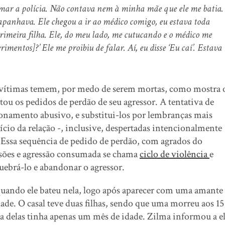
amar a polícia. Não contava nem à minha mãe que ele me batia.
apanhava. Ele chegou a ir ao médico comigo, eu estava toda
imeira filha. Ele, do meu lado, me cutucando e o médico me
mentos]?’ Ele me proibiu de falar. Aí, eu disse ‘Eu caí’. Estava
s vítimas temem, por medo de serem mortas, como mostra 
itou os pedidos de perdão de seu agressor. A tentativa de
ionamento abusivo, e substitui-los por lembranças mais
ício da relação -, inclusive, despertadas intencionalmente
. Essa sequência de pedido de perdão, com agrados do
essões e agressão consumada se chama
ciclo de violência
e
ebrá-lo e abandonar o agressor.
quando ele bateu nela, logo após aparecer com uma amante
dade. O casal teve duas filhas, sendo que uma morreu aos 15
a delas tinha apenas um mês de idade. Zilma informou a e