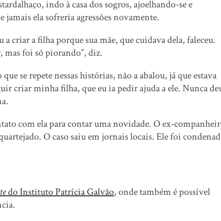
ardalhaço, indo à casa dos sogros, ajoelhando-se e
jamais ela sofreria agressões novamente.
 a criar a filha porque sua mãe, que cuidava dela, faleceu.
 mas foi só piorando”, diz.
ue se repete nessas histórias, não a abalou, já que estava
uir criar minha filha, que eu ia pedir ajuda a ele. Nunca de
ma.
ntato com ela para contar uma novidade. O ex-companhei
squartejado. O caso saiu em jornais locais. Ele foi condena
te
do Instituto Patrícia Galvão
, onde também é possível
ncia.