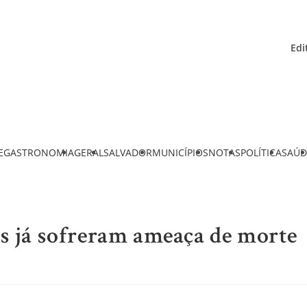
Edi
E
GASTRONOMIA
GERAL
SALVADOR
MUNICÍPIOS
NOTAS
POLÍTICA
SAÚD
as já sofreram ameaça de morte