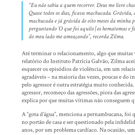
“Eu não sabia a quem recorrer. Deus me livre ch
Quase todos os dias, ficava machucada. Grávida, 
machucada e já grávida de oito meses da minha pr
perguntando ‘O que foi aquilo [os hematomas e feri
do meu lado me ameaçando”, recorda Zilma.
Até terminar o relacionamento, algo que muita
relatório do Instituto Patrícia Galvão, Zilma ace
esquecer os episódios de violência, em um relac
agradáveis – na maioria das vezes, poucas e do in
pelo agressor é outra estratégia muito conhecida
agressor, recomeço das agressões, piora das agr
explica por que muitas vítimas não conseguem qu
A “gota d’água”, menciona a pernambucana, foi 
no portão de casa e ser questionado pela infideli
anos, por um problema cardíaco. Na ocasião, um