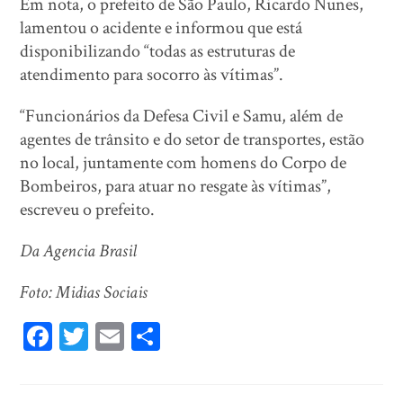
Em nota, o prefeito de São Paulo, Ricardo Nunes,
lamentou o acidente e informou que está
disponibilizando “todas as estruturas de
atendimento para socorro às vítimas”.
“Funcionários da Defesa Civil e Samu, além de
agentes de trânsito e do setor de transportes, estão
no local, juntamente com homens do Corpo de
Bombeiros, para atuar no resgate às vítimas”,
escreveu o prefeito.
Da Agencia Brasil
Foto: Midias Sociais
Fa
T
E
Sh
ce
wi
m
ar
bo
tt
ail
e