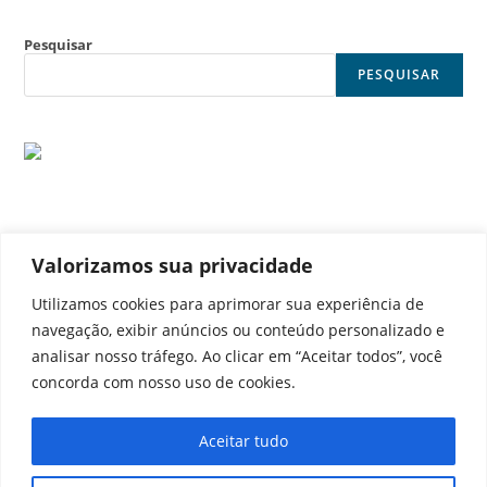
Pesquisar
PESQUISAR
Valorizamos sua privacidade
© Noticia Capital
Utilizamos cookies para aprimorar sua experiência de
navegação, exibir anúncios ou conteúdo personalizado e
analisar nosso tráfego. Ao clicar em “Aceitar todos”, você
concorda com nosso uso de cookies.
Contato
Home
Aviso legal
Configurações de cookies
Aceitar tudo
Equipe
Perfil
Política de cookies
Serviços