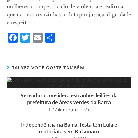
mulheres a romper o ciclo de violência e reafirmar
que não estão sozinhas na luta por justiça, dignidade
e respeito.
Fa
T
E
Sh
ce
wi
m
ar
bo
tt
ail
e
ok
er
TALVEZ VOCÊ GOSTE TAMBÉM
Vereadora considera estranhos leilões da
prefeitura de áreas verdes da Barra
17 de março de 2025
Independência na Bahia: festa tem Lula e
motociata sem Bolsonaro