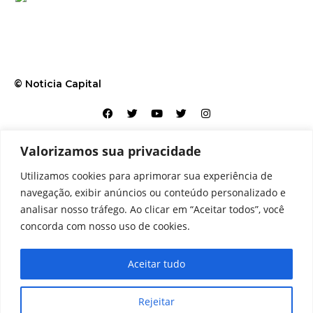
© Noticia Capital
Valorizamos sua privacidade
Contato
Home
Aviso legal
Configurações de cookies
Utilizamos cookies para aprimorar sua experiência de
Equipe
Perfil
Política de cookies
Serviços
navegação, exibir anúncios ou conteúdo personalizado e
analisar nosso tráfego. Ao clicar em “Aceitar todos”, você
concorda com nosso uso de cookies.
Aceitar tudo
Rejeitar