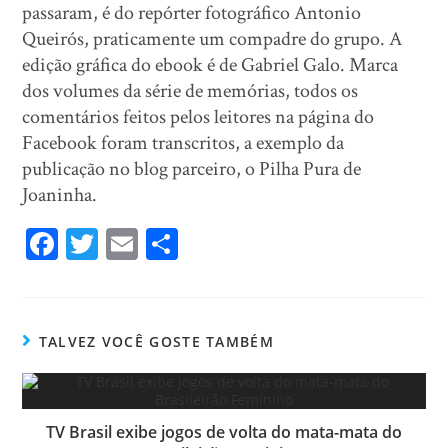
passaram, é do repórter fotográfico Antonio
Queirós, praticamente um compadre do grupo. A
edição gráfica do ebook é de Gabriel Galo. Marca
dos volumes da série de memórias, todos os
comentários feitos pelos leitores na página do
Facebook foram transcritos, a exemplo da
publicação no blog parceiro, o Pilha Pura de
Joaninha.
Fa
T
E
Sh
ce
wi
m
ar
bo
tt
ail
e
ok
er
TALVEZ VOCÊ GOSTE TAMBÉM
TV Brasil exibe jogos de volta do mata-mata do