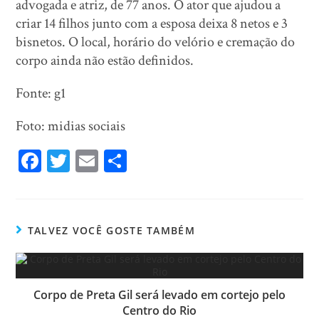
advogada e atriz, de 77 anos. O ator que ajudou a
criar 14 filhos junto com a esposa deixa 8 netos e 3
bisnetos. O local, horário do velório e cremação do
corpo ainda não estão definidos.
Fonte: g1
Foto: midias sociais
Fa
T
E
Sh
ce
wi
m
ar
bo
tt
ail
e
ok
er
TALVEZ VOCÊ GOSTE TAMBÉM
Corpo de Preta Gil será levado em cortejo pelo
Centro do Rio