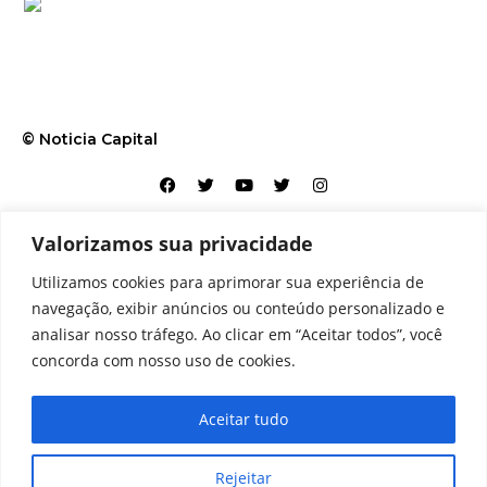
© Noticia Capital
Valorizamos sua privacidade
Contato
Home
Aviso legal
Configurações de cookies
Utilizamos cookies para aprimorar sua experiência de
Equipe
Perfil
Política de cookies
Serviços
navegação, exibir anúncios ou conteúdo personalizado e
analisar nosso tráfego. Ao clicar em “Aceitar todos”, você
concorda com nosso uso de cookies.
Aceitar tudo
Rejeitar