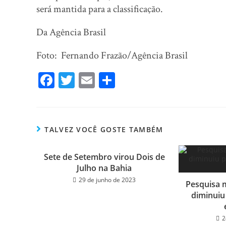
será mantida para a classificação.
Da Agência Brasil
Foto: Fernando Frazão/Agência Brasil
Fa
T
E
Sh
ce
wi
m
ar
bo
tt
ail
e
ok
er
TALVEZ VOCÊ GOSTE TAMBÉM
Sete de Setembro virou Dois de
Julho na Bahia
29 de junho de 2023
Pesquisa 
diminuiu
2