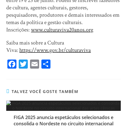
entre 19 e 23 de junho. Podem se inscrever fazedores
de cultura, agentes culturais, gestores,
pesquisadores, produtores e demais interessados em
temas da política e gestão culturais.
Inscrições:
www.culturaviva20anos.org
Saiba mais sobre a Cultura
Viva:
https://www.gov.br/culturaviva
Fa
T
E
Sh
ce
wi
m
ar
bo
tt
ail
e
ok
er
TALVEZ VOCÊ GOSTE TAMBÉM
FIGA 2025 anuncia espetáculos selecionados e
consolida o Nordeste no circuito internacional