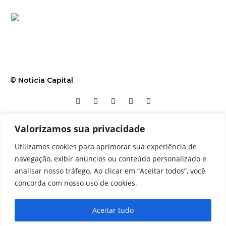
© Noticia Capital
Valorizamos sua privacidade
Contato
Home
Aviso legal
Configurações de cookies
Utilizamos cookies para aprimorar sua experiência de
Equipe
Perfil
Política de cookies
Serviços
navegação, exibir anúncios ou conteúdo personalizado e
analisar nosso tráfego. Ao clicar em “Aceitar todos”, você
concorda com nosso uso de cookies.
Aceitar tudo