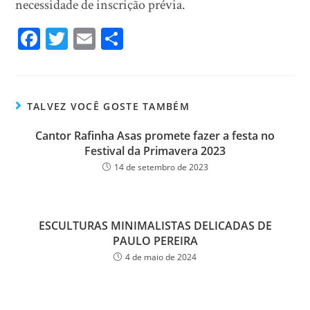
necessidade de inscrição prévia.
Fa
T
E
Sh
ce
wi
m
ar
bo
tt
ail
e
ok
er
TALVEZ VOCÊ GOSTE TAMBÉM
Cantor Rafinha Asas promete fazer a festa no
Festival da Primavera 2023
14 de setembro de 2023
ESCULTURAS MINIMALISTAS DELICADAS DE
PAULO PEREIRA
4 de maio de 2024