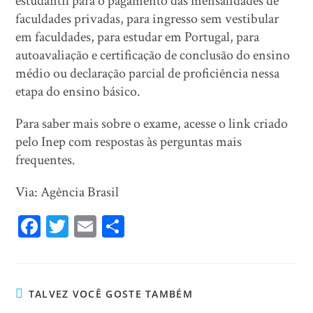
estudantil para o pagamento das mensalidades de
faculdades privadas, para ingresso sem vestibular
em faculdades, para estudar em Portugal, para
autoavaliação e certificação de conclusão do ensino
médio ou declaração parcial de proficiência nessa
etapa do ensino básico.
Para saber mais sobre o exame, acesse o link criado
pelo Inep com respostas às perguntas mais
frequentes.
Via: Agência Brasil
Fa
T
E
Sh
ce
wi
m
ar
bo
tt
ail
e
ok
er
TALVEZ VOCÊ GOSTE TAMBÉM