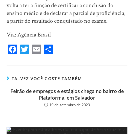
volta a ter a função de certificar a conclusão do
ensino médio e de declarar a parcial de proficiência,
a partir do resultado conquistado no exame.
Via: Agência Brasil
Fa
T
E
Sh
ce
wi
m
ar
bo
tt
ail
e
ok
er
TALVEZ VOCÊ GOSTE TAMBÉM
Feirão de empregos e estágios chega no bairro de
Plataforma, em Salvador
19 de setembro de 2023