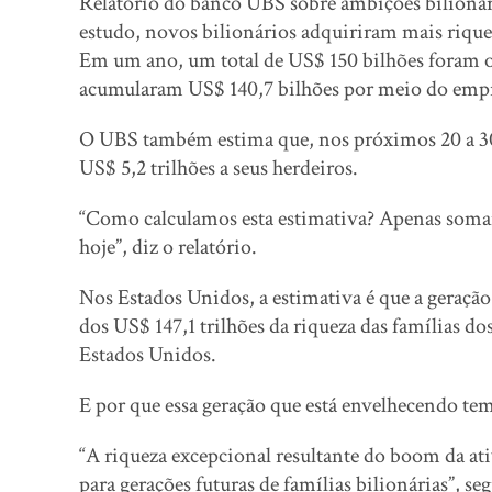
Relatório do banco UBS sobre ambições bilionári
estudo, novos bilionários adquiriram mais riqu
Em um ano, um total de US$ 150 bilhões foram o
acumularam US$ 140,7 bilhões por meio do em
O UBS também estima que, nos próximos 20 a 30 a
US$ 5,2 trilhões a seus herdeiros.
“Como calculamos esta estimativa? Apenas soman
hoje”, diz o relatório.
Nos Estados Unidos, a estimativa é que a geraçã
dos US$ 147,1 trilhões da riqueza das famílias d
Estados Unidos.
E por que essa geração que está envelhecendo tem
“A riqueza excepcional resultante do boom da at
para gerações futuras de famílias bilionárias”, seg