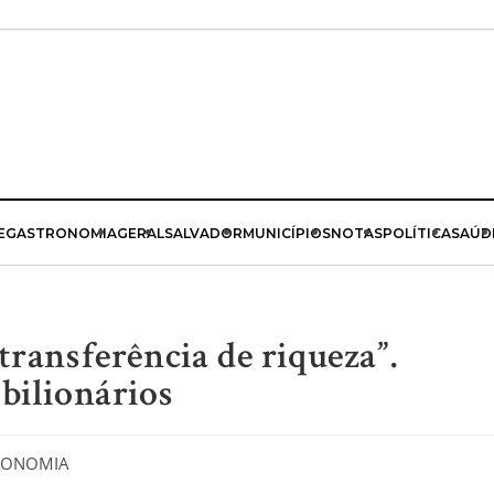
E
GASTRONOMIA
GERAL
SALVADOR
MUNICÍPIOS
NOTAS
POLÍTICA
SAÚD
transferência de riqueza”.
bilionários
CONOMIA