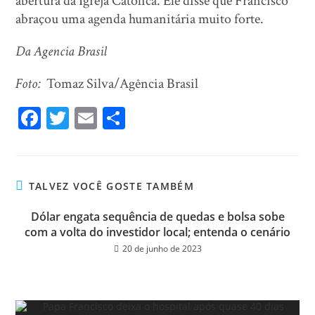
abertura da Igreja Católica. Ele disse que Francisco
abraçou uma agenda humanitária muito forte.
Da Agencia Brasil
Foto:
Tomaz Silva/Agência Brasil
Fa
T
E
Sh
ce
wi
m
ar
bo
tt
ail
e
ok
er
TALVEZ VOCÊ GOSTE TAMBÉM
Dólar engata sequência de quedas e bolsa sobe
com a volta do investidor local; entenda o cenário
20 de junho de 2023