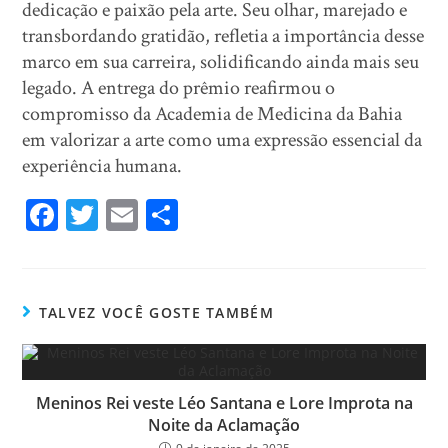
dedicação e paixão pela arte. Seu olhar, marejado e
transbordando gratidão, refletia a importância desse
marco em sua carreira, solidificando ainda mais seu
legado. A entrega do prêmio reafirmou o
compromisso da Academia de Medicina da Bahia
em valorizar a arte como uma expressão essencial da
experiência humana.
Fa
T
E
Sh
ce
wi
m
ar
bo
tt
ail
e
ok
er
TALVEZ VOCÊ GOSTE TAMBÉM
Meninos Rei veste Léo Santana e Lore Improta na
Noite da Aclamação