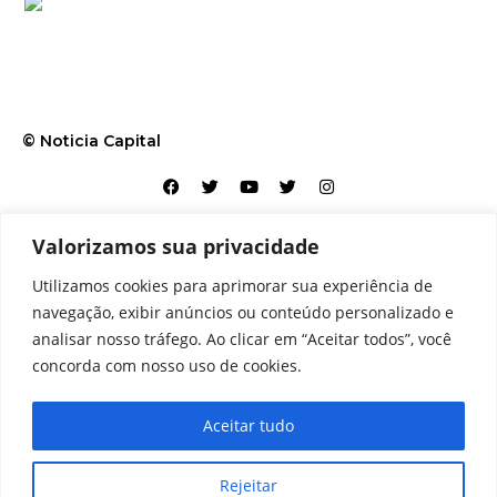
© Noticia Capital
Valorizamos sua privacidade
Contato
Home
Aviso legal
Configurações de cookies
Utilizamos cookies para aprimorar sua experiência de
Equipe
Perfil
Política de cookies
Serviços
navegação, exibir anúncios ou conteúdo personalizado e
analisar nosso tráfego. Ao clicar em “Aceitar todos”, você
concorda com nosso uso de cookies.
Aceitar tudo
Rejeitar