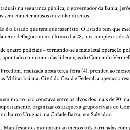
 estaduais na segurança pública, o governador da Bahia, J
s sem cometer abusos ou violar direitos.
 é o Estado que tem que fazer isto. O Estado tem que med
 Janeiro deflagraram no último dia 28, nos complexos do A
e quatro policiais – tornando-se a mais letal operação poli
oca, apontado como uma das lideranças do Comando Vermel
Freedom, realizada nesta terça-feira (4), prendeu ao men
cias Militar baiana, Civil do Ceará e Federal, a operação 
omem morto não constava entre os alvos dos mais de 90 ma
 supostamente, organizar os ataques a grupos rivais do Co
s no bairro Uruguai, na Cidade Baixa, em Salvador.
 Manifestantes montaram ao menos três barricadas com p