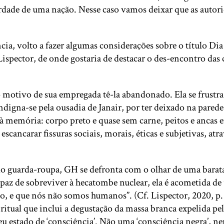
erdade de uma nação. Nesse caso vamos deixar que as auto
cia, volto a fazer algumas considerações sobre o título Di
 Lispector, de onde gostaria de destacar o des-encontro da
o motivo de sua empregada tê-la abandonado. Ela se frustra
 Indigna-se pela ousadia de Janair, por ter deixado na par
à memória: corpo preto e quase sem carne, peitos e ancas 
scancarar fissuras sociais, morais, éticas e subjetivas, atr
o guarda-roupa, GH se defronta com o olhar de uma barata v
paz de sobreviver à hecatombe nuclear, ela é acometida de
 e que nós não somos humanos”. (Cf. Lispector, 2020, p. 
itual que inclui a degustação da massa branca expelida pela
seu estado de ‘consciência’. Não uma ‘consciência negra’, 