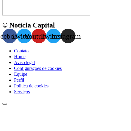
© Noticia Capital
acebook
Twitter
Youtube
Twitter
Instagram
Contato
Home
Aviso legal
Configurações de cookies
Equipe
Perfil
Política de cookies
Serviços
Menu
de
alternância
de
hambúrguer