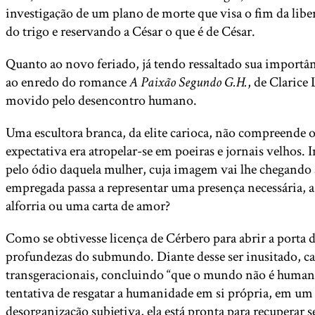
investigação de um plano de morte que visa o fim da lib
do trigo e reservando a César o que é de César.
Quanto ao novo feriado, já tendo ressaltado sua importân
ao enredo do romance
A Paixão Segundo G.H.
, de Clarice
movido pelo desencontro humano.
Uma escultora branca, da elite carioca, não compreende 
expectativa era atropelar-se em poeiras e jornais velhos.
pelo ódio daquela mulher, cuja imagem vai lhe chegando 
empregada passa a representar uma presença necessária, a e
alforria ou uma carta de amor?
Como se obtivesse licença de Cérbero para abrir a porta d
profundezas do submundo. Diante desse ser inusitado, ca
transgeracionais, concluindo “que o mundo não é humano,
tentativa de resgatar a humanidade em si própria, em um r
desorganização subjetiva, ela está pronta para recuperar 