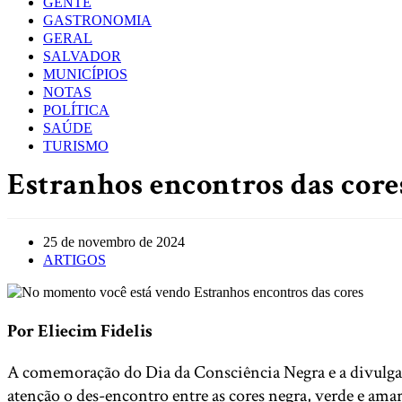
GENTE
GASTRONOMIA
GERAL
SALVADOR
MUNICÍPIOS
NOTAS
POLÍTICA
SAÚDE
TURISMO
Estranhos encontros das core
Post
25 de novembro de 2024
published:
Post
ARTIGOS
category:
Por Eliecim Fidelis
A comemoração do Dia da Consciência Negra e a divulga
atenção o des-encontro entre as cores negra, verde e amar