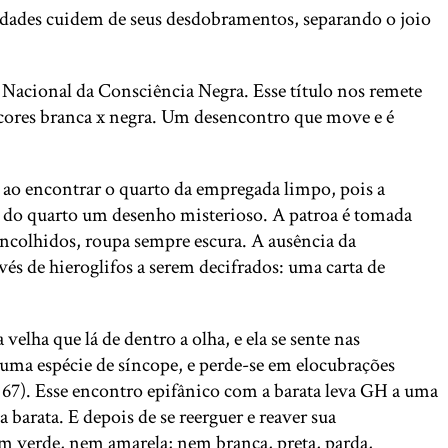
ridades cuidem de seus desdobramentos, separando o joio
a Nacional da Consciência Negra. Esse título nos remete
s cores branca x negra. Um desencontro que move e é
 ao encontrar o quarto da empregada limpo, pois a
ede do quarto um desenho misterioso. A patroa é tomada
encolhidos, roupa sempre escura. A ausência da
avés de hieroglifos a serem decifrados: uma carta de
elha que lá de dentro a olha, e ela se sente nas
 uma espécie de síncope, e perde-se em elocubrações
67). Esse encontro epifânico com a barata leva GH a uma
 barata. E depois de se reerguer e reaver sua
nem verde, nem amarela; nem branca, preta, parda,