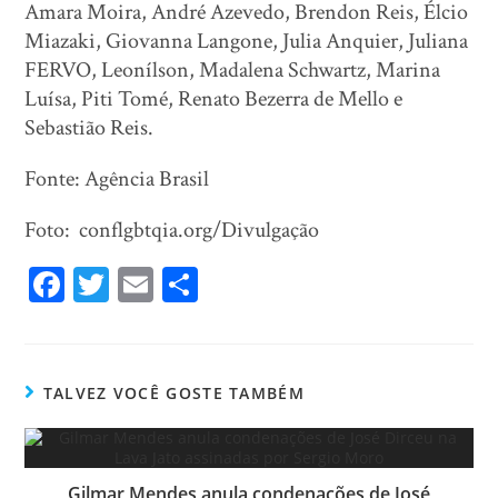
Amara Moira, André Azevedo, Brendon Reis, Élcio
Miazaki, Giovanna Langone, Julia Anquier, Juliana
FERVO, Leonílson, Madalena Schwartz, Marina
Luísa, Piti Tomé, Renato Bezerra de Mello e
Sebastião Reis.
Fonte: Agência Brasil
Foto: conflgbtqia.org/Divulgação
Fa
T
E
Sh
ce
wi
m
ar
bo
tt
ail
e
ok
er
TALVEZ VOCÊ GOSTE TAMBÉM
Gilmar Mendes anula condenações de José