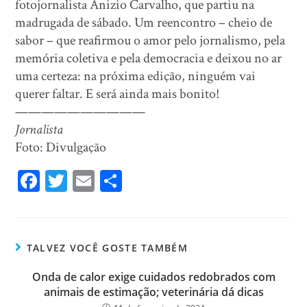
fotojornalista Anizio Carvalho, que partiu na
madrugada de sábado. Um reencontro – cheio de
sabor – que reafirmou o amor pelo jornalismo, pela
memória coletiva e pela democracia e deixou no ar
uma certeza: na próxima edição, ninguém vai
querer faltar. E será ainda mais bonito!
——————————
Jornalista
Foto: Divulgação
Fa
T
E
Sh
ce
wi
m
ar
bo
tt
ail
e
ok
er
TALVEZ VOCÊ GOSTE TAMBÉM
Onda de calor exige cuidados redobrados com
animais de estimação; veterinária dá dicas