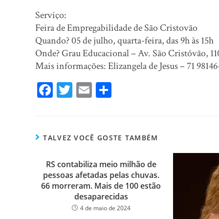
Serviço:
Feira de Empregabilidade de São Cristovão
Quando? 05 de julho, quarta-feira, das 9h às 15h
Onde? Grau Educacional – Av. São Cristóvão, 11
Mais informações: Elizangela de Jesus – 71 98146
Fa
T
E
Sh
ce
wi
m
ar
bo
tt
ail
e
ok
er
TALVEZ VOCÊ GOSTE TAMBÉM
RS contabiliza meio milhão de
pessoas afetadas pelas chuvas.
66 morreram. Mais de 100 estão
desaparecidas
4 de maio de 2024