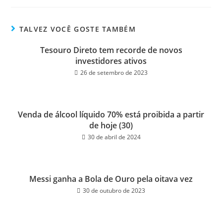
bo
tt
ail
e
ok
er
TALVEZ VOCÊ GOSTE TAMBÉM
Tesouro Direto tem recorde de novos
investidores ativos
26 de setembro de 2023
Venda de álcool líquido 70% está proibida a partir
de hoje (30)
30 de abril de 2024
Messi ganha a Bola de Ouro pela oitava vez
30 de outubro de 2023