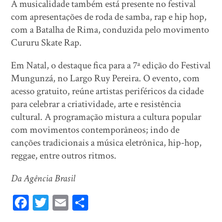
A musicalidade também está presente no festival
com apresentações de roda de samba, rap e hip hop,
com a Batalha de Rima, conduzida pelo movimento
Cururu Skate Rap.
Em Natal, o destaque fica para a 7ª edição do Festival
Mungunzá, no Largo Ruy Pereira. O evento, com
acesso gratuito, reúne artistas periféricos da cidade
para celebrar a criatividade, arte e resistência
cultural. A programação mistura a cultura popular
com movimentos contemporâneos; indo de
canções tradicionais a música eletrônica, hip-hop,
reggae, entre outros ritmos.
Da Agência Brasil
Fa
T
E
Sh
ce
wi
m
ar