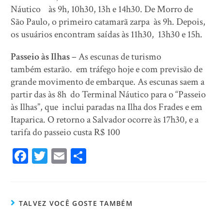
Náutico às 9h, 10h30, 13h e 14h30. De Morro de
São Paulo, o primeiro catamarã zarpa às 9h. Depois,
os usuários encontram saídas às 11h30, 13h30 e 15h.
Passeio às Ilhas
– As escunas de turismo
também estarão. em tráfego hoje e com previsão de
grande movimento de embarque. As escunas saem a
partir das às 8h do Terminal Náutico para o “Passeio
às Ilhas”, que inclui paradas na Ilha dos Frades e em
Itaparica. O retorno a Salvador ocorre às 17h30, e a
tarifa do passeio custa R$ 100
Fa
T
E
Sh
ce
wi
m
ar
bo
tt
ail
e
ok
er
TALVEZ VOCÊ GOSTE TAMBÉM