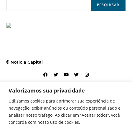
PESQUISAR
© Noticia Capital
Valorizamos sua privacidade
Contato
Home
Aviso legal
Configurações de cookies
Utilizamos cookies para aprimorar sua experiência de
Equipe
Perfil
Política de cookies
Serviços
navegação, exibir anúncios ou conteúdo personalizado e
analisar nosso tráfego. Ao clicar em “Aceitar todos”, você
concorda com nosso uso de cookies.