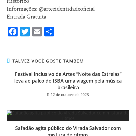
Histórico
Informações: @arteeidentidadeoficial
Entrada Gratuita
Fa
T
E
Sh
ce
wi
m
ar
bo
tt
ail
e
ok
er
TALVEZ VOCÊ GOSTE TAMBÉM
Festival Inclusivo de Artes “Noite das Estrelas”
leva ao palco do ISBA uma viagem pela música
brasileira
12 de outubro de 2023
Safadão agita público do Virada Salvador com
mistura de ritmos