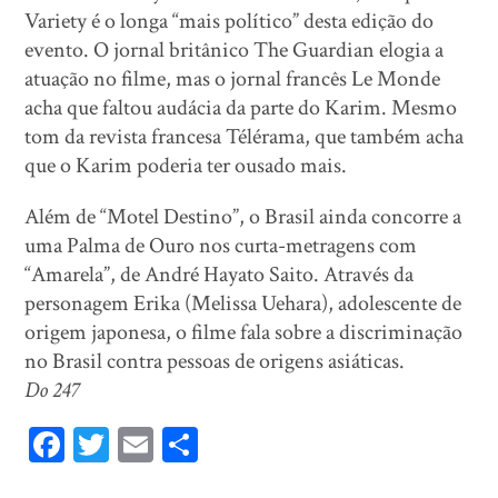
Variety é o longa “mais político” desta edição do
evento. O jornal britânico The Guardian elogia a
atuação no filme, mas o jornal francês Le Monde
acha que faltou audácia da parte do Karim. Mesmo
tom da revista francesa Télérama, que também acha
que o Karim poderia ter ousado mais.
Além de “Motel Destino”, o Brasil ainda concorre a
uma Palma de Ouro nos curta-metragens com
“Amarela”, de André Hayato Saito. Através da
personagem Erika (Melissa Uehara), adolescente de
origem japonesa, o filme fala sobre a discriminação
no Brasil contra pessoas de origens asiáticas.
Do 247
Fa
T
E
Sh
ce
wi
m
ar