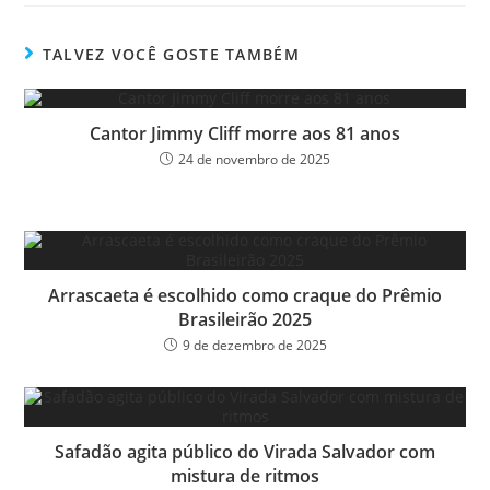
bo
tt
ail
e
ok
er
TALVEZ VOCÊ GOSTE TAMBÉM
Cantor Jimmy Cliff morre aos 81 anos
24 de novembro de 2025
Arrascaeta é escolhido como craque do Prêmio
Brasileirão 2025
9 de dezembro de 2025
Safadão agita público do Virada Salvador com
mistura de ritmos