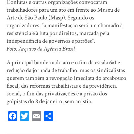
Conlutas e outras organizações convocaram
trabalhadores para um ato em frente ao Museu de
Arte de São Paulo (Masp). Segundo os
organizadores, “a manifestação será um chamado à
resistência e à luta por direitos, marcada pela
independência de governos e patrões”.
Foto: Arquivo da Agência Brasil
A principal bandeira do ato é o fim da escala 6×1 e
redução da jornada de trabalho, mas os sindicalistas
querem também a revogação imediata do arcabouço
fiscal, das reformas trabalhistas e da previdência
social, o fim das privatizações e a prisão dos
golpistas do 8 de janeiro, sem anistia.
Fa
T
E
Sh
ce
wi
m
ar