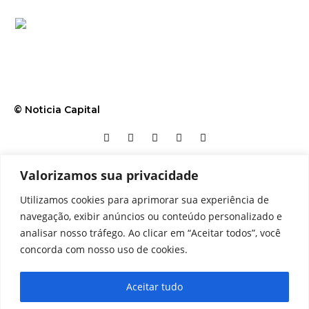
© Noticia Capital
Valorizamos sua privacidade
Contato
Home
Aviso legal
Configurações de cookies
Utilizamos cookies para aprimorar sua experiência de
Equipe
Perfil
Política de cookies
Serviços
navegação, exibir anúncios ou conteúdo personalizado e
analisar nosso tráfego. Ao clicar em “Aceitar todos”, você
concorda com nosso uso de cookies.
Aceitar tudo