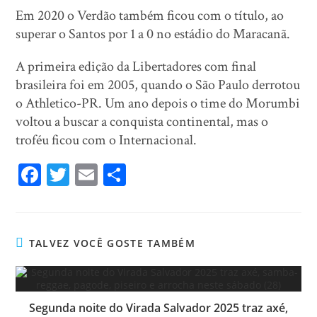
Em 2020 o Verdão também ficou com o título, ao
superar o Santos por 1 a 0 no estádio do Maracanã.
A primeira edição da Libertadores com final
brasileira foi em 2005, quando o São Paulo derrotou
o Athletico-PR. Um ano depois o time do Morumbi
voltou a buscar a conquista continental, mas o
troféu ficou com o Internacional.
Fa
T
E
Sh
ce
wi
m
ar
bo
tt
ail
e
ok
er
TALVEZ VOCÊ GOSTE TAMBÉM
Segunda noite do Virada Salvador 2025 traz axé,