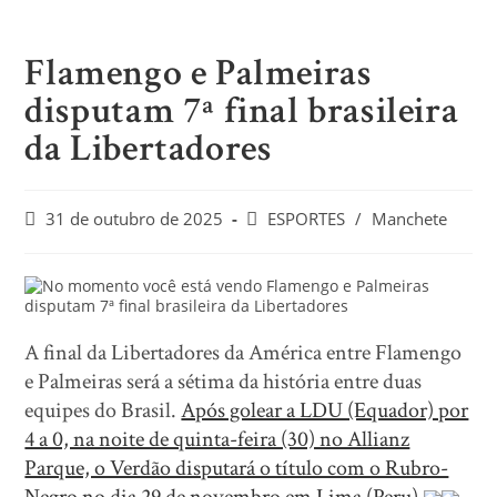
Flamengo e Palmeiras
disputam 7ª final brasileira
da Libertadores
31 de outubro de 2025
ESPORTES
/
Manchete
A final da Libertadores da América entre Flamengo
e Palmeiras será a sétima da história entre duas
equipes do Brasil.
Após golear a LDU (Equador) por
4 a 0, na noite de quinta-feira (30) no Allianz
Parque, o Verdão disputará o título com o Rubro-