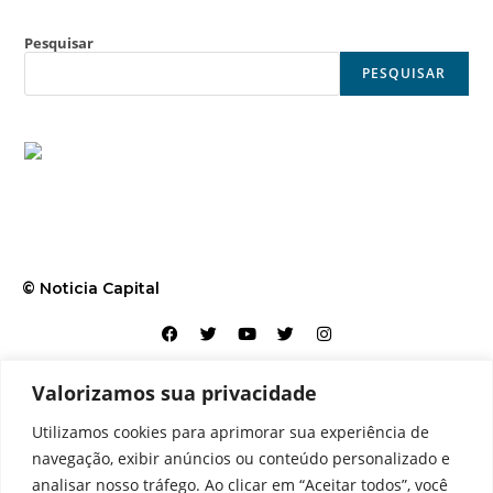
Pesquisar
PESQUISAR
© Noticia Capital
Valorizamos sua privacidade
Contato
Home
Aviso legal
Configurações de cookies
Utilizamos cookies para aprimorar sua experiência de
Equipe
Perfil
Política de cookies
Serviços
navegação, exibir anúncios ou conteúdo personalizado e
analisar nosso tráfego. Ao clicar em “Aceitar todos”, você