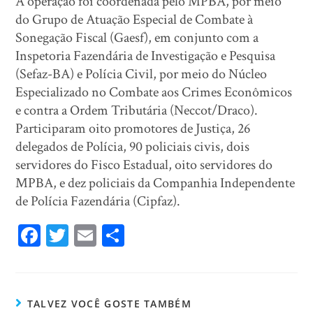
A operação foi coordenada pelo MPBA, por meio
do Grupo de Atuação Especial de Combate à
Sonegação Fiscal (Gaesf), em conjunto com a
Inspetoria Fazendária de Investigação e Pesquisa
(Sefaz-BA) e Polícia Civil, por meio do Núcleo
Especializado no Combate aos Crimes Econômicos
e contra a Ordem Tributária (Neccot/Draco).
Participaram oito promotores de Justiça, 26
delegados de Polícia, 90 policiais civis, dois
servidores do Fisco Estadual, oito servidores do
MPBA, e dez policiais da Companhia Independente
de Polícia Fazendária (Cipfaz).
Fa
T
E
Sh
ce
wi
m
ar
bo
tt
ail
e
ok
er
TALVEZ VOCÊ GOSTE TAMBÉM