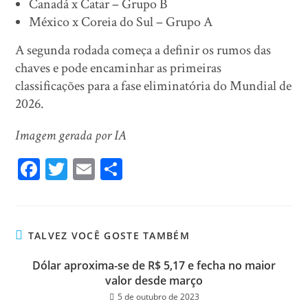
Canadá x Catar – Grupo B
México x Coreia do Sul – Grupo A
A segunda rodada começa a definir os rumos das
chaves e pode encaminhar as primeiras
classificações para a fase eliminatória do Mundial de
2026.
Imagem gerada por IA
Fa
T
E
Sh
ce
wi
m
ar
bo
tt
ail
e
ok
er
TALVEZ VOCÊ GOSTE TAMBÉM
Dólar aproxima-se de R$ 5,17 e fecha no maior
valor desde março
5 de outubro de 2023