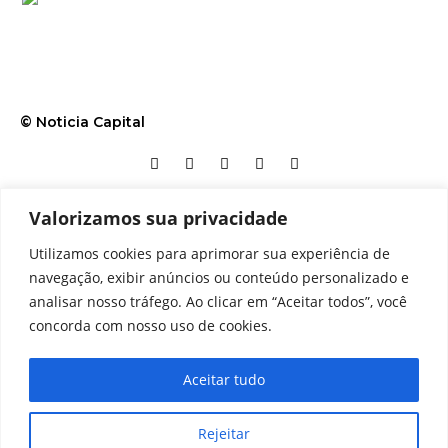
© Noticia Capital
Valorizamos sua privacidade
Contato
Home
Aviso legal
Configurações de cookies
Utilizamos cookies para aprimorar sua experiência de
Equipe
Perfil
Política de cookies
Serviços
navegação, exibir anúncios ou conteúdo personalizado e
analisar nosso tráfego. Ao clicar em “Aceitar todos”, você
concorda com nosso uso de cookies.
Aceitar tudo
Rejeitar