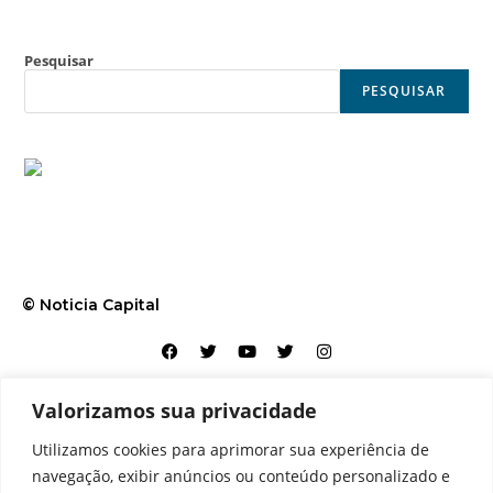
Pesquisar
PESQUISAR
© Noticia Capital
Valorizamos sua privacidade
Contato
Home
Aviso legal
Configurações de cookies
Utilizamos cookies para aprimorar sua experiência de
Equipe
Perfil
Política de cookies
Serviços
navegação, exibir anúncios ou conteúdo personalizado e