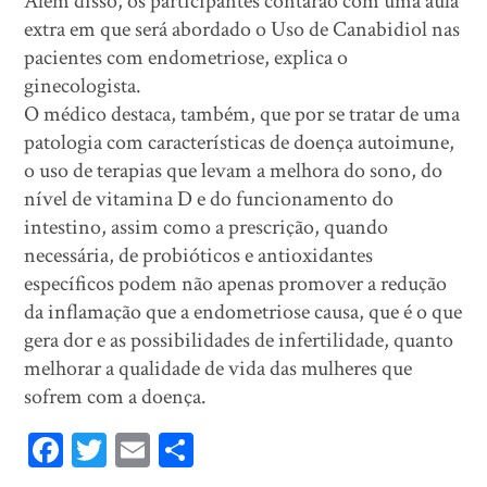
Além disso, os participantes contarão com uma aula
extra em que será abordado o Uso de Canabidiol nas
pacientes com endometriose, explica o
ginecologista.
O médico destaca, também, que por se tratar de uma
patologia com características de doença autoimune,
o uso de terapias que levam a melhora do sono, do
nível de vitamina D e do funcionamento do
intestino, assim como a prescrição, quando
necessária, de probióticos e antioxidantes
específicos podem não apenas promover a redução
da inflamação que a endometriose causa, que é o que
gera dor e as possibilidades de infertilidade, quanto
melhorar a qualidade de vida das mulheres que
sofrem com a doença.
Fa
T
E
Sh
ce
wi
m
ar