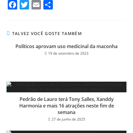
Fa
T
E
Sh
ce
wi
m
ar
bo
tt
ail
e
ok
er
TALVEZ VOCÊ GOSTE TAMBÉM
Políticos aprovam uso medicinal da maconha
19 de setembro de 2023
Pedrão de Lauro terá Tony Salles, Xanddy
Harmonia e mais 16 atrações neste fim de
semana
27 de junho de 2025