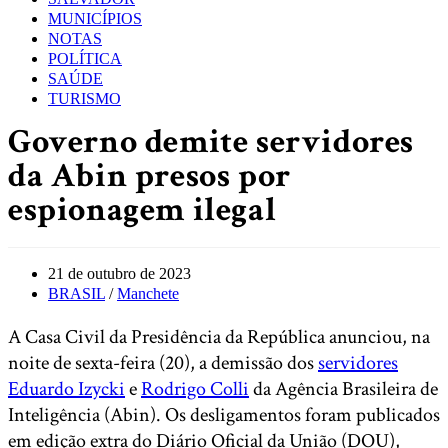
MUNICÍPIOS
NOTAS
POLÍTICA
SAÚDE
TURISMO
Governo demite servidores
da Abin presos por
espionagem ilegal
Post
21 de outubro de 2023
published:
Post
BRASIL
/
Manchete
category:
A Casa Civil da Presidência da República anunciou, na
noite de sexta-feira (20), a demissão dos
servidores
Eduardo Izycki
e
Rodrigo Colli
da Agência Brasileira de
Inteligência (Abin). Os desligamentos foram publicados
em edição extra do Diário Oficial da União (DOU),