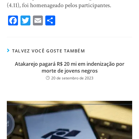
(4.11), foi homenageado pelos participantes.
Fa
T
E
Sh
ce
wi
m
ar
bo
tt
ail
e
ok
er
TALVEZ VOCÊ GOSTE TAMBÉM
Atakarejo pagará R$ 20 mi em indenização por
morte de jovens negros
20 de setembro de 2023