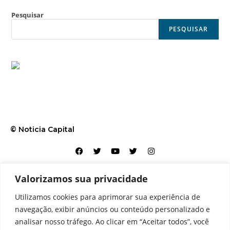
Pesquisar
PESQUISAR
© Noticia Capital
Valorizamos sua privacidade
Contato
Home
Aviso legal
Configurações de cookies
Utilizamos cookies para aprimorar sua experiência de
Equipe
Perfil
Política de cookies
Serviços
navegação, exibir anúncios ou conteúdo personalizado e
analisar nosso tráfego. Ao clicar em “Aceitar todos”, você