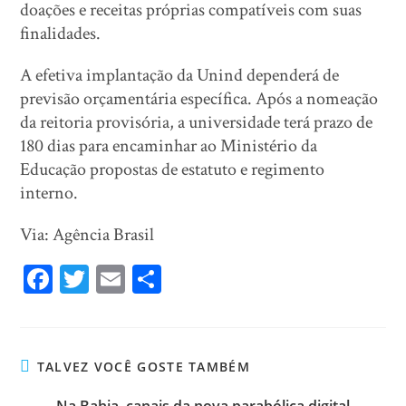
doações e receitas próprias compatíveis com suas
finalidades.
A efetiva implantação da Unind dependerá de
previsão orçamentária específica. Após a nomeação
da reitoria provisória, a universidade terá prazo de
180 dias para encaminhar ao Ministério da
Educação propostas de estatuto e regimento
interno.
Via: Agência Brasil
Fa
T
E
Sh
ce
wi
m
ar
bo
tt
ail
e
ok
er
TALVEZ VOCÊ GOSTE TAMBÉM