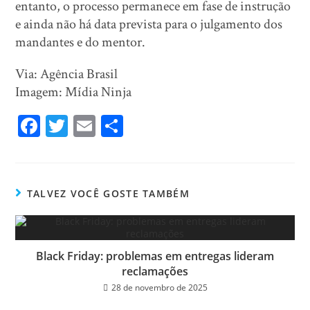
entanto, o processo permanece em fase de instrução
e ainda não há data prevista para o julgamento dos
mandantes e do mentor.
Via: Agência Brasil
Imagem: Mídia Ninja
Fa
T
E
Sh
ce
wi
m
ar
bo
tt
ail
e
ok
er
TALVEZ VOCÊ GOSTE TAMBÉM
Black Friday: problemas em entregas lideram
reclamações
28 de novembro de 2025