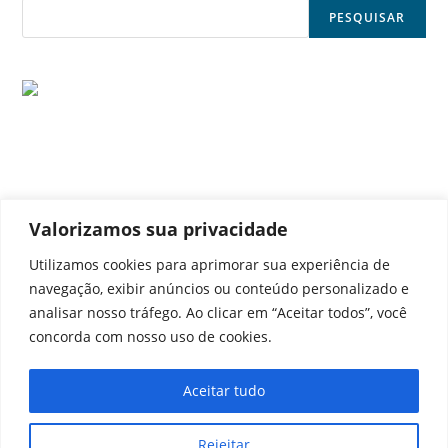
PESQUISAR
© Noticia Capital
Valorizamos sua privacidade
Utilizamos cookies para aprimorar sua experiência de
navegação, exibir anúncios ou conteúdo personalizado e
analisar nosso tráfego. Ao clicar em “Aceitar todos”, você
Contato
Home
Aviso legal
Configurações de cookies
concorda com nosso uso de cookies.
Equipe
Perfil
Política de cookies
Serviços
Aceitar tudo
Rejeitar