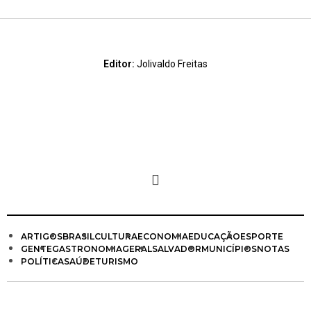
Editor:
Jolivaldo Freitas
ARTIGOS
BRASIL
CULTURA
ECONOMIA
EDUCAÇÃO
ESPORTE
GENTE
GASTRONOMIA
GERAL
SALVADOR
MUNICÍPIOS
NOTAS
POLÍTICA
SAÚDE
TURISMO