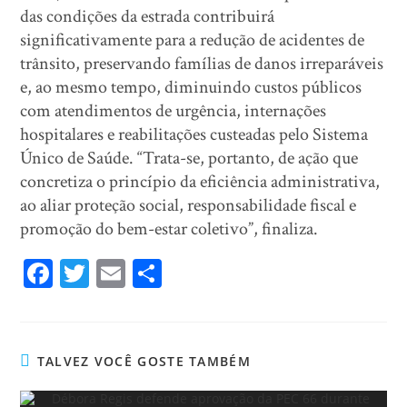
das condições da estrada contribuirá
significativamente para a redução de acidentes de
trânsito, preservando famílias de danos irreparáveis
e, ao mesmo tempo, diminuindo custos públicos
com atendimentos de urgência, internações
hospitalares e reabilitações custeadas pelo Sistema
Único de Saúde. “Trata-se, portanto, de ação que
concretiza o princípio da eficiência administrativa,
ao aliar proteção social, responsabilidade fiscal e
promoção do bem-estar coletivo”, finaliza.
Fa
T
E
Sh
ce
wi
m
ar
bo
tt
ail
e
ok
er
TALVEZ VOCÊ GOSTE TAMBÉM