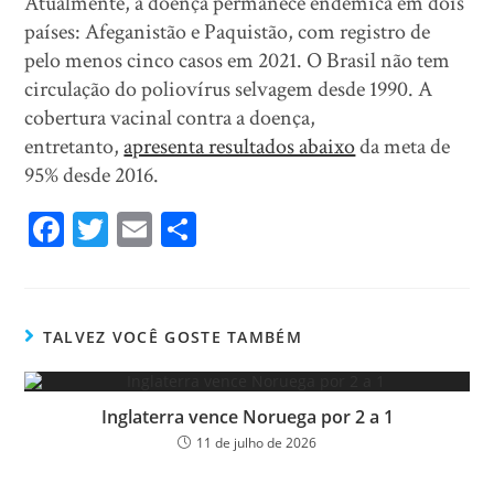
Atualmente, a doença permanece endêmica em dois
países: Afeganistão e Paquistão, com registro de
pelo menos cinco casos em 2021. O Brasil não tem
circulação do poliovírus selvagem desde 1990. A
cobertura vacinal contra a doença,
entretanto,
apresenta resultados abaixo
da meta de
95% desde 2016.
Fa
T
E
Sh
ce
wi
m
ar
bo
tt
ail
e
ok
er
TALVEZ VOCÊ GOSTE TAMBÉM
Inglaterra vence Noruega por 2 a 1
11 de julho de 2026