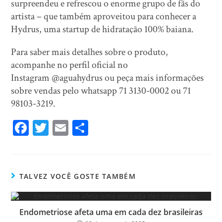
surpreendeu e refrescou o enorme grupo de fãs do
artista – que também aproveitou para conhecer a
Hydrus, uma startup de hidratação 100% baiana.
Para saber mais detalhes sobre o produto,
acompanhe no perfil oficial no
Instagram @aguahydrus ou peça mais informações
sobre vendas pelo whatsapp 71 3130-0002 ou 71
98103-3219.
Fa
T
E
Sh
ce
wi
m
ar
bo
tt
ail
e
ok
er
TALVEZ VOCÊ GOSTE TAMBÉM
Endometriose afeta uma em cada dez brasileiras